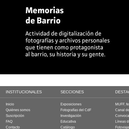
INSTITUCIONALES
SECCIONES
DESTA
Inicio
Exposiciones
MUFF, fes
Quiénes somos
Fotografías del CdF
Canal d
Suscripción
Investigación
Convoca
FAQ
Educativa
Líneas d
Contacto
Catálogo
Fotoviaj