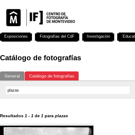
Exposiciones
Fotografías del CdF
Investigación
Educat
Catálogo de fotografías
General
Catálogo de fotografías
Resultados
1
-
1
de
1
para
plazas