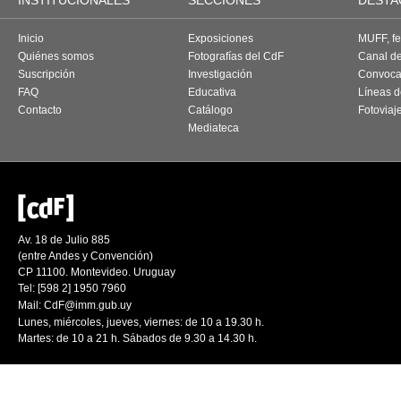
INSTITUCIONALES
SECCIONES
DESTA
Inicio
Exposiciones
MUFF, fes
Quiénes somos
Fotografías del CdF
Canal d
Suscripción
Investigación
Convoca
FAQ
Educativa
Líneas d
Contacto
Catálogo
Fotoviaj
Mediateca
Av. 18 de Julio 885
(entre Andes y Convención)
CP 11100. Montevideo. Uruguay
Tel: [598 2] 1950 7960
Mail:
CdF@imm.gub.uy
Lunes, miércoles, jueves, viernes: de 10 a 19.30 h.
Martes: de 10 a 21 h. Sábados de 9.30 a 14.30 h.