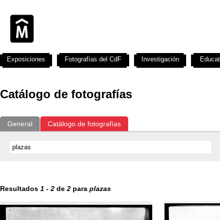
Exposiciones
Fotografías del CdF
Investigación
Educat
Catálogo de fotografías
General
Catálogo de fotografías
Resultados
1
-
2
de
2
para
plazas