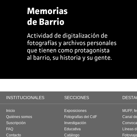
INSTITUCIONALES
SECCIONES
DESTA
Inicio
Exposiciones
MUFF, fes
Quiénes somos
Fotografías del CdF
Canal d
Suscripción
Investigación
Convoca
FAQ
Educativa
Líneas d
Contacto
Catálogo
Fotoviaj