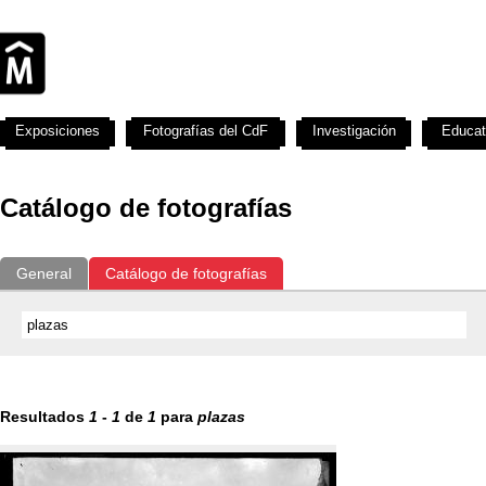
Exposiciones
Fotografías del CdF
Investigación
Educat
Catálogo de fotografías
General
Catálogo de fotografías
Resultados
1
-
1
de
1
para
plazas