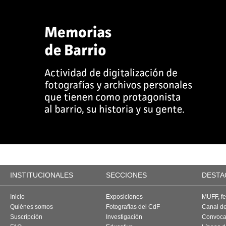
INSTITUCIONALES
SECCIONES
DESTA
Inicio
Exposiciones
MUFF, fes
Quiénes somos
Fotografías del CdF
Canal d
Suscripción
Investigación
Convoca