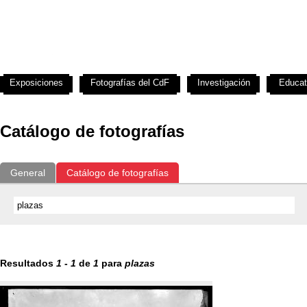
Exposiciones
Fotografías del CdF
Investigación
Educat
Catálogo de fotografías
General
Catálogo de fotografías
Resultados
1
-
1
de
1
para
plazas