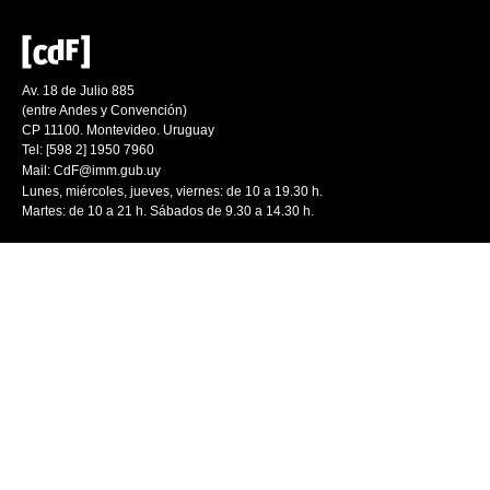
Av. 18 de Julio 885
(entre Andes y Convención)
CP 11100. Montevideo. Uruguay
Tel: [598 2] 1950 7960
Mail:
CdF@imm.gub.uy
Lunes, miércoles, jueves, viernes: de 10 a 19.30 h.
Martes: de 10 a 21 h. Sábados de 9.30 a 14.30 h.