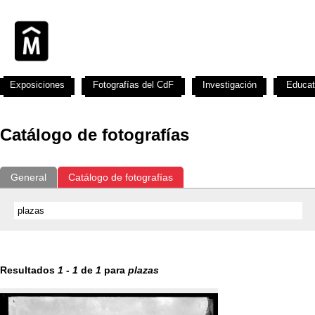
Exposiciones
Fotografías del CdF
Investigación
Educat
Catálogo de fotografías
General
Catálogo de fotografías
Resultados
1
-
1
de
1
para
plazas