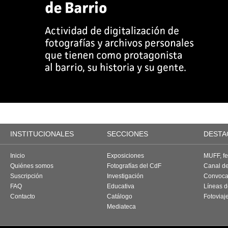
INSTITUCIONALES
SECCIONES
DESTA
Inicio
Exposiciones
MUFF, fes
Quiénes somos
Fotografías del CdF
Canal d
Suscripción
Investigación
Convoca
FAQ
Educativa
Líneas d
Contacto
Catálogo
Fotoviaj
Mediateca