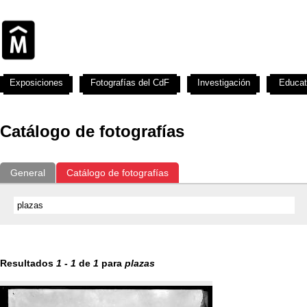
Exposiciones
Fotografías del CdF
Investigación
Educat
Catálogo de fotografías
General
Catálogo de fotografías
Resultados
1
-
1
de
1
para
plazas