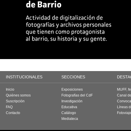
INSTITUCIONALES
SECCIONES
DESTA
Inicio
Exposiciones
MUFF, fes
Quiénes somos
Fotografías del CdF
Canal d
Suscripción
Investigación
Convoca
FAQ
Educativa
Líneas d
Contacto
Catálogo
Fotoviaj
Mediateca