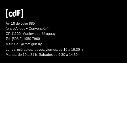
Av. 18 de Julio 885
(entre Andes y Convención)
CP 11100. Montevideo. Uruguay
Tel: [598 2] 1950 7960
Mail:
CdF@imm.gub.uy
Lunes, miércoles, jueves, viernes: de 10 a 19.30 h.
Martes: de 10 a 21 h. Sábados de 9.30 a 14.30 h.