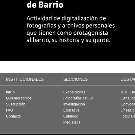
INSTITUCIONALES
SECCIONES
DESTA
Inicio
Exposiciones
MUFF, fes
Quiénes somos
Fotografías del CdF
Canal d
Suscripción
Investigación
Convoca
FAQ
Educativa
Líneas d
Contacto
Catálogo
Fotoviaj
Mediateca