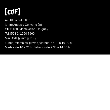
Av. 18 de Julio 885
(entre Andes y Convención)
CP 11100. Montevideo. Uruguay
Tel: [598 2] 1950 7960
Mail:
CdF@imm.gub.uy
Lunes, miércoles, jueves, viernes: de 10 a 19.30 h.
Martes: de 10 a 21 h. Sábados de 9.30 a 14.30 h.