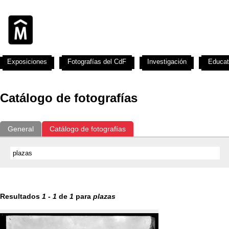
Exposiciones
Fotografías del CdF
Investigación
Educat
Catálogo de fotografías
General
Catálogo de fotografías
Resultados
1
-
1
de
1
para
plazas