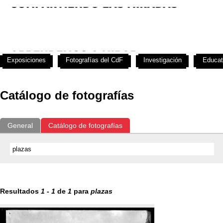
Exposiciones
Fotografías del CdF
Investigación
Educat
Catálogo de fotografías
General
Catálogo de fotografías
Resultados
1
-
1
de
1
para
plazas