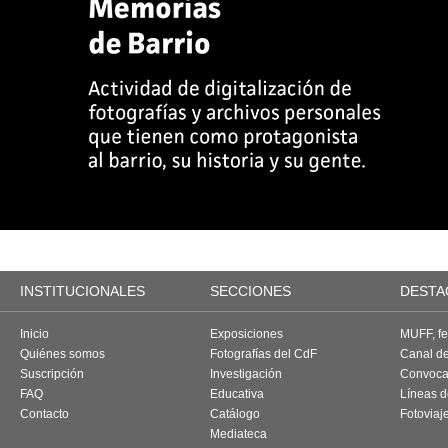
INSTITUCIONALES
SECCIONES
DESTA
Inicio
Exposiciones
MUFF, fes
Quiénes somos
Fotografías del CdF
Canal d
Suscripción
Investigación
Convoca
FAQ
Educativa
Líneas d
Contacto
Catálogo
Fotoviaj
Mediateca