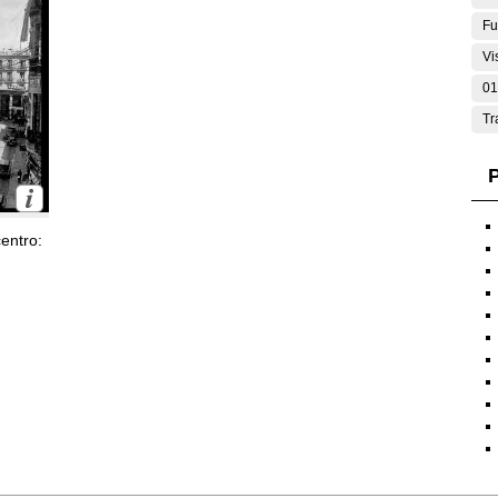
Fu
Vi
01
Tr
P
entro: