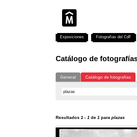
Exposiciones
Fotografías del CdF
Catálogo de fotografía
General
Catálogo de fotografías
Resultados
1
-
1
de
1
para
plazas