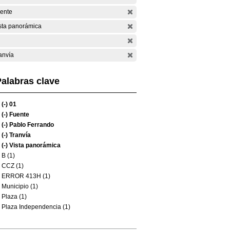
ente
sta panorámica
anvía
alabras clave
(-)
01
(-)
Fuente
(-)
Pablo Ferrando
(-)
Tranvía
(-)
Vista panorámica
B (1)
CCZ (1)
ERROR 413H (1)
Municipio (1)
Plaza (1)
Plaza Independencia (1)