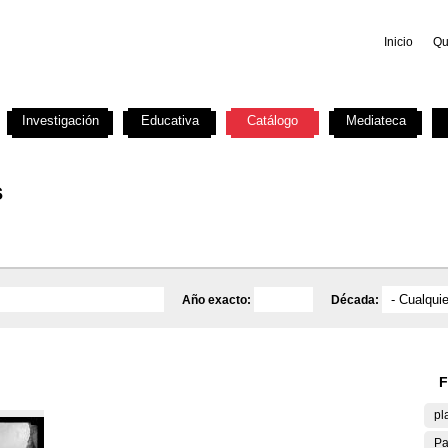
Inicio
Qu
Investigación
Educativa
Catálogo
Mediateca
s
Año exacto:
Década:
F
pl
Pa