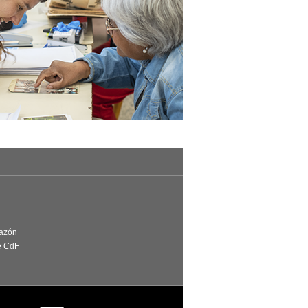
Razón
e CdF