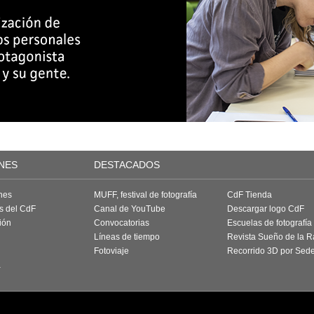
NES
DESTACADOS
nes
MUFF, festival de fotografía
CdF Tienda
as del CdF
Canal de YouTube
Descargar logo CdF
ión
Convocatorias
Escuelas de fotografía
Líneas de tiempo
Revista Sueño de la 
Fotoviaje
Recorrido 3D por Sed
a