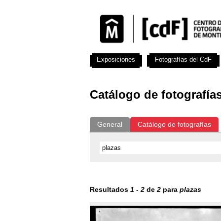
Exposiciones
Fotografías del CdF
Catálogo de fotografía
General
Catálogo de fotografías
Resultados
1
-
2
de
2
para
plazas