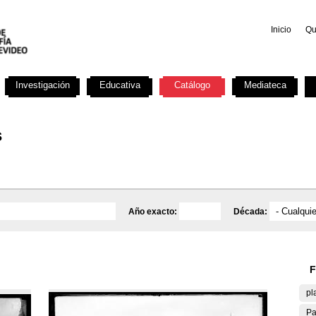
Inicio
Qu
Investigación
Educativa
Catálogo
Mediateca
s
Año exacto:
Década:
F
pl
Pa