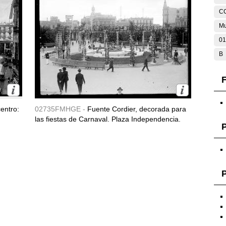
C
Mu
01
B
F
entro:
02735FMHGE -
Fuente Cordier, decorada para
las fiestas de Carnaval. Plaza Independencia.
P