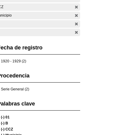
CZ
nicipio
echa de registro
1920 - 1929 (2)
Procedencia
Serie General (2)
alabras clave
(-)
01
(-)
B
(-)
CCZ