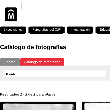
Exposiciones
Fotografías del CdF
Investigación
Educat
Catálogo de fotografías
General
Catálogo de fotografías
Resultados
1
-
2
de
2
para
plazas