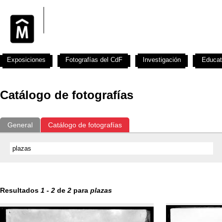
Exposiciones
Fotografías del CdF
Investigación
Educat
Catálogo de fotografías
General
Catálogo de fotografías
Resultados
1
-
2
de
2
para
plazas