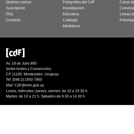
Quiénes somos
Fotografías del CdF
Canal d
Suscripción
Investigación
Convoca
FAQ
Educativa
Líneas d
Contacto
Catálogo
Fotoviaj
Mediateca
Av. 18 de Julio 885
(entre Andes y Convención)
CP 11100. Montevideo. Uruguay
Tel: [598 2] 1950 7960
Mail:
CdF@imm.gub.uy
Lunes, miércoles, jueves, viernes: de 10 a 19.30 h.
Martes: de 10 a 21 h. Sábados de 9.30 a 14.30 h.