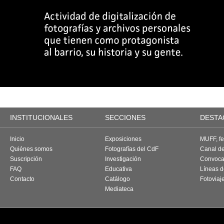
INSTITUCIONALES
SECCIONES
DESTA
Inicio
Exposiciones
MUFF, fes
Quiénes somos
Fotografías del CdF
Canal d
Suscripción
Investigación
Convoca
FAQ
Educativa
Líneas d
Contacto
Catálogo
Fotoviaj
Mediateca