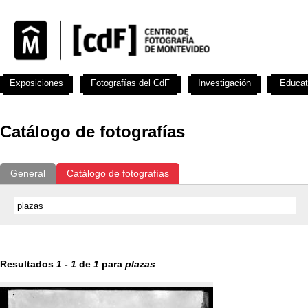
Exposiciones
Fotografías del CdF
Investigación
Educat
Catálogo de fotografías
General
Catálogo de fotografías
Resultados
1
-
1
de
1
para
plazas