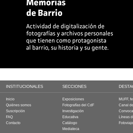
INSTITUCIONALES
SECCIONES
DESTA
Inicio
Exposiciones
MUFF, fes
Quiénes somos
Fotografías del CdF
Canal d
Suscripción
Investigación
Convoca
FAQ
Educativa
Líneas d
Contacto
Catálogo
Fotoviaj
Mediateca