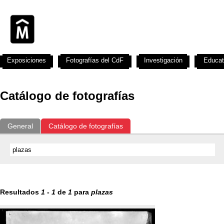
Exposiciones
Fotografías del CdF
Investigación
Educat
Catálogo de fotografías
General
Catálogo de fotografías
Resultados
1
-
1
de
1
para
plazas