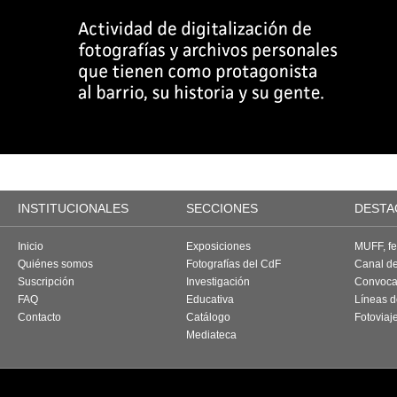
INSTITUCIONALES
SECCIONES
DESTA
Inicio
Exposiciones
MUFF, fes
Quiénes somos
Fotografías del CdF
Canal d
Suscripción
Investigación
Convoca
FAQ
Educativa
Líneas d
Contacto
Catálogo
Fotoviaj
Mediateca