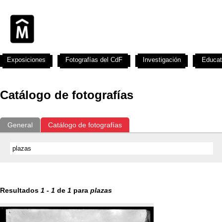
Exposiciones
Fotografías del CdF
Investigación
Educat
Catálogo de fotografías
General
Catálogo de fotografías
Resultados
1
-
1
de
1
para
plazas