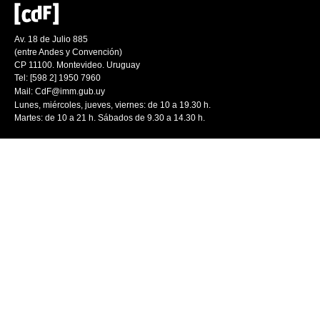
Av. 18 de Julio 885
(entre Andes y Convención)
CP 11100. Montevideo. Uruguay
Tel: [598 2] 1950 7960
Mail:
CdF@imm.gub.uy
Lunes, miércoles, jueves, viernes: de 10 a 19.30 h.
Martes: de 10 a 21 h. Sábados de 9.30 a 14.30 h.