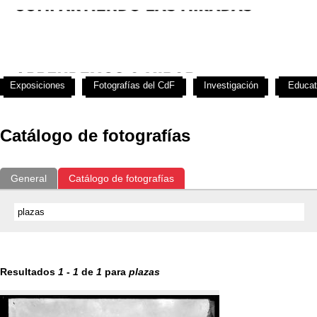
Exposiciones
Fotografías del CdF
Investigación
Educat
Catálogo de fotografías
General
Catálogo de fotografías
Resultados
1
-
1
de
1
para
plazas