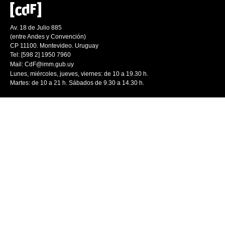
Av. 18 de Julio 885
(entre Andes y Convención)
CP 11100. Montevideo. Uruguay
Tel: [598 2] 1950 7960
Mail:
CdF@imm.gub.uy
Lunes, miércoles, jueves, viernes: de 10 a 19.30 h.
Martes: de 10 a 21 h. Sábados de 9.30 a 14.30 h.