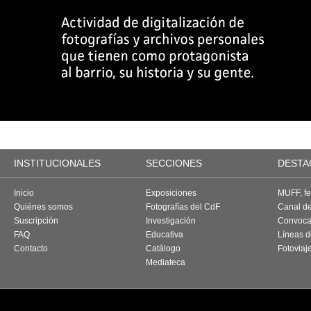
INSTITUCIONALES
SECCIONES
DESTA
Inicio
Exposiciones
MUFF, fes
Quiénes somos
Fotografías del CdF
Canal d
Suscripción
Investigación
Convoca
FAQ
Educativa
Líneas d
Contacto
Catálogo
Fotoviaj
Mediateca