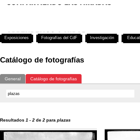
Exposiciones
Fotografías del CdF
Investigación
Educat
Catálogo de fotografías
General
Catálogo de fotografías
Resultados
1
-
2
de
2
para
plazas