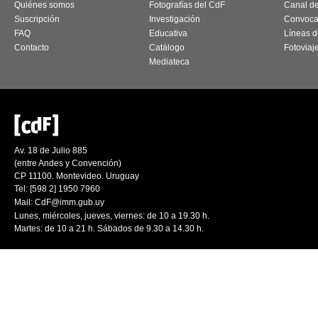
Quiénes somos
Fotografías del CdF
Canal d
Suscripción
Investigación
Convoca
FAQ
Educativa
Líneas d
Contacto
Catálogo
Fotoviaj
Mediateca
Av. 18 de Julio 885
(entre Andes y Convención)
CP 11100. Montevideo. Uruguay
Tel: [598 2] 1950 7960
Mail:
CdF@imm.gub.uy
Lunes, miércoles, jueves, viernes: de 10 a 19.30 h.
Martes: de 10 a 21 h. Sábados de 9.30 a 14.30 h.