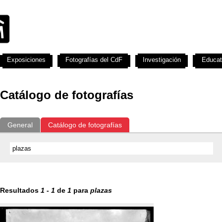
Exposiciones
Fotografías del CdF
Investigación
Educat
Catálogo de fotografías
General
Catálogo de fotografías
Resultados
1
-
1
de
1
para
plazas