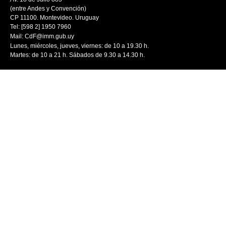
(entre Andes y Convención)
CP 11100. Montevideo. Uruguay
Tel: [598 2] 1950 7960
Mail:
CdF@imm.gub.uy
Lunes, miércoles, jueves, viernes: de 10 a 19.30 h.
Martes: de 10 a 21 h. Sábados de 9.30 a 14.30 h.