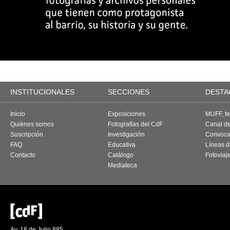
INSTITUCIONALES
SECCIONES
DESTA
Inicio
Exposiciones
MUFF, fes
Quiénes somos
Fotografías del CdF
Canal d
Suscripción
Investigación
Convoca
FAQ
Educativa
Líneas d
Contacto
Catálogo
Fotoviaj
Mediateca
Av. 18 de Julio 885