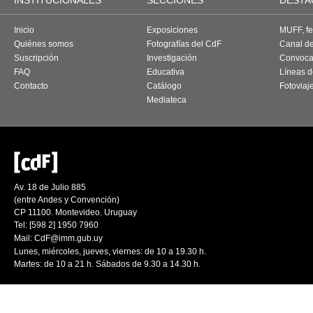
INSTITUCIONALES
SECCIONES
DESTA
Inicio
Exposiciones
MUFF, fes
Quiénes somos
Fotografías del CdF
Canal d
Suscripción
Investigación
Convoca
FAQ
Educativa
Líneas d
Contacto
Catálogo
Fotoviaj
Mediateca
Av. 18 de Julio 885
(entre Andes y Convención)
CP 11100. Montevideo. Uruguay
Tel: [598 2] 1950 7960
Mail:
CdF@imm.gub.uy
Lunes, miércoles, jueves, viernes: de 10 a 19.30 h.
Martes: de 10 a 21 h. Sábados de 9.30 a 14.30 h.