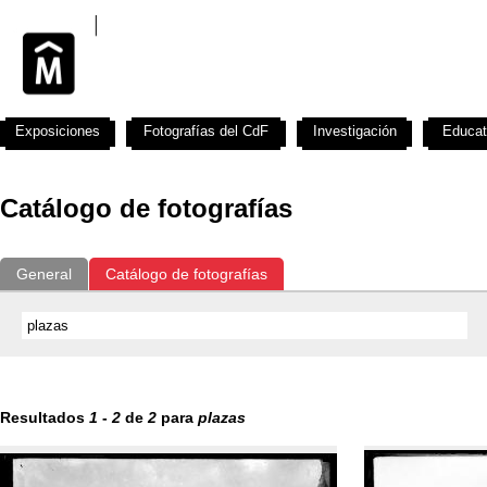
Exposiciones
Fotografías del CdF
Investigación
Educat
Catálogo de fotografías
General
Catálogo de fotografías
Resultados
1
-
2
de
2
para
plazas