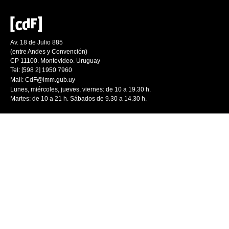
Av. 18 de Julio 885
(entre Andes y Convención)
CP 11100. Montevideo. Uruguay
Tel: [598 2] 1950 7960
Mail:
CdF@imm.gub.uy
Lunes, miércoles, jueves, viernes: de 10 a 19.30 h.
Martes: de 10 a 21 h. Sábados de 9.30 a 14.30 h.