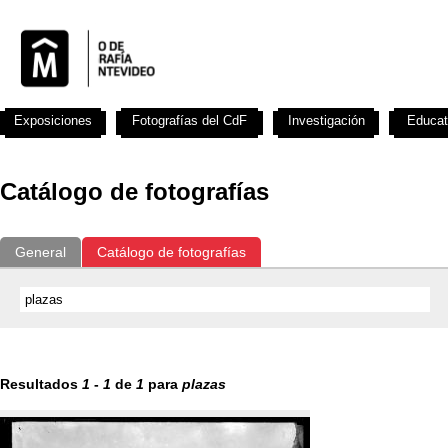
Exposiciones
Fotografías del CdF
Investigación
Educat
Catálogo de fotografías
General
Catálogo de fotografías
Resultados
1
-
1
de
1
para
plazas