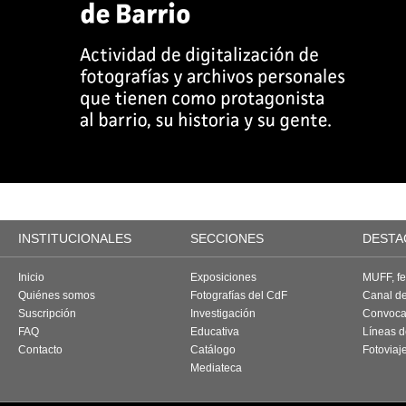
INSTITUCIONALES
SECCIONES
DESTA
Inicio
Exposiciones
MUFF, fes
Quiénes somos
Fotografías del CdF
Canal d
Suscripción
Investigación
Convoca
FAQ
Educativa
Líneas d
Contacto
Catálogo
Fotoviaj
Mediateca