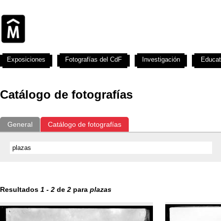
Exposiciones
Fotografías del CdF
Investigación
Educat
Catálogo de fotografías
General
Catálogo de fotografías
Resultados
1
-
2
de
2
para
plazas