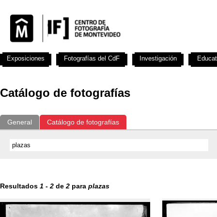
Exposiciones
Fotografías del CdF
Investigación
Educat
Catálogo de fotografías
General
Catálogo de fotografías
Resultados
1
-
2
de
2
para
plazas