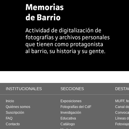
INSTITUCIONALES
SECCIONES
DESTA
Inicio
Exposiciones
MUFF, fes
Quiénes somos
Fotografías del CdF
Canal d
Suscripción
Investigación
Convoca
FAQ
Educativa
Líneas d
Contacto
Catálogo
Fotoviaj