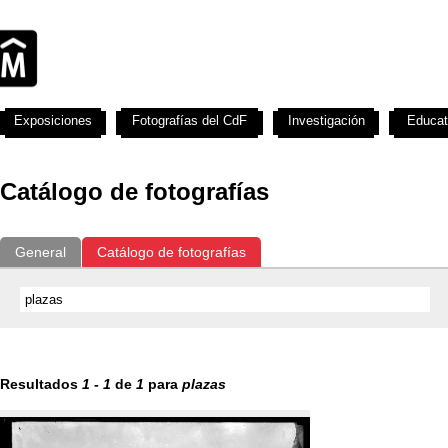
Exposiciones
Fotografías del CdF
Investigación
Educat
Catálogo de fotografías
General
Catálogo de fotografías
Resultados
1
-
1
de
1
para
plazas