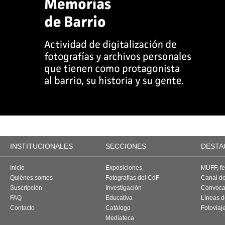
INSTITUCIONALES
SECCIONES
DESTA
Inicio
Exposiciones
MUFF, fes
Quiénes somos
Fotografías del CdF
Canal d
Suscripción
Investigación
Convoca
FAQ
Educativa
Líneas d
Contacto
Catálogo
Fotoviaj
Mediateca