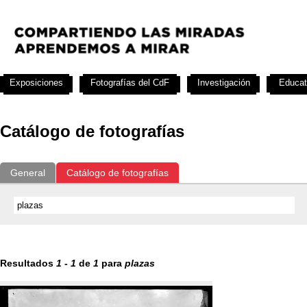
Exposiciones
Fotografías del CdF
Investigación
Educat
Catálogo de fotografías
General
Catálogo de fotografías
Resultados
1
-
1
de
1
para
plazas