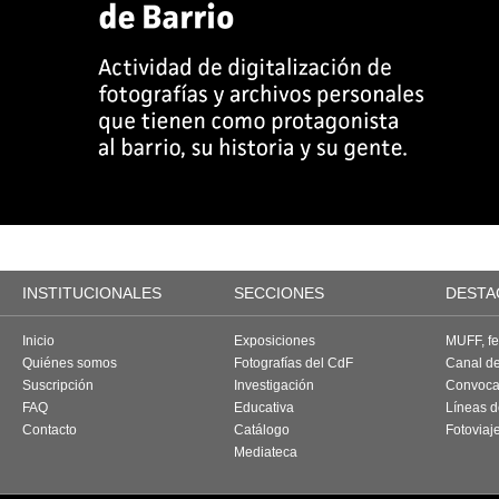
INSTITUCIONALES
SECCIONES
DESTA
Inicio
Exposiciones
MUFF, fes
Quiénes somos
Fotografías del CdF
Canal d
Suscripción
Investigación
Convoca
FAQ
Educativa
Líneas d
Contacto
Catálogo
Fotoviaj
Mediateca