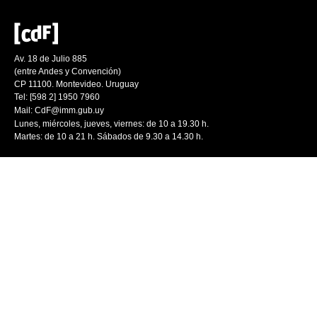
Av. 18 de Julio 885
(entre Andes y Convención)
CP 11100. Montevideo. Uruguay
Tel: [598 2] 1950 7960
Mail:
CdF@imm.gub.uy
Lunes, miércoles, jueves, viernes: de 10 a 19.30 h.
Martes: de 10 a 21 h. Sábados de 9.30 a 14.30 h.