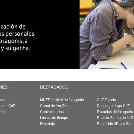
NES
DESTACADOS
nes
MUFF, festival de fotografía
CdF Tienda
as del CdF
Canal de YouTube
Descargar logo CdF
ión
Convocatorias
Escuelas de fotografía
Líneas de tiempo
Revista Sueño de la 
Fotoviaje
Recorrido 3D por Sed
a