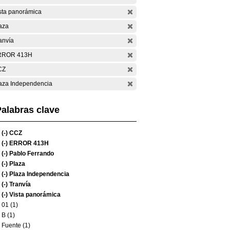
sta panorámica
aza
anvía
RROR 413H
CZ
aza Independencia
alabras clave
(-)
CCZ
(-)
ERROR 413H
(-)
Pablo Ferrando
(-)
Plaza
(-)
Plaza Independencia
(-)
Tranvía
(-)
Vista panorámica
01 (1)
B (1)
Fuente (1)