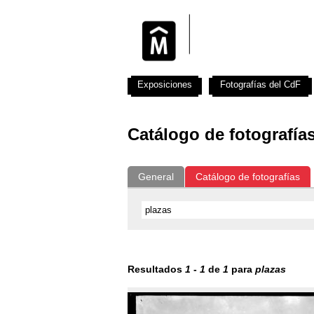
Exposiciones
Fotografías del CdF
Catálogo de fotografía
General
Catálogo de fotografías
Resultados
1
-
1
de
1
para
plazas