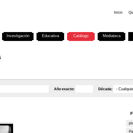
Inicio
Qu
Investigación
Educativa
Catálogo
Mediateca
s
Año exacto:
Década:
F
pl
Pa