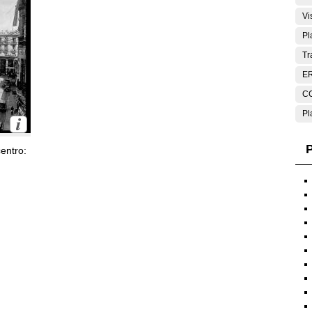
Vi
Pl
Tr
E
C
Pl
P
entro: