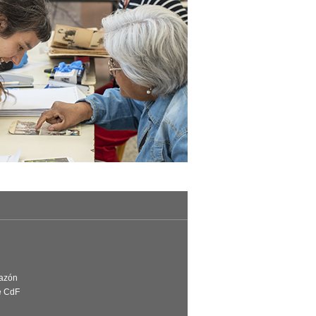
Razón
e CdF