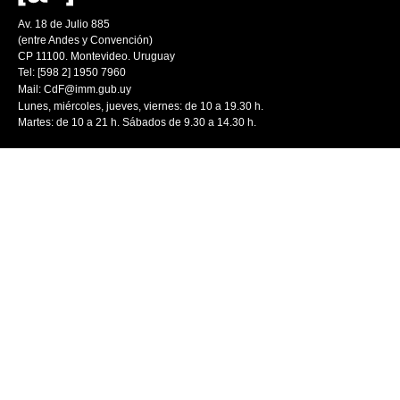
Av. 18 de Julio 885
(entre Andes y Convención)
CP 11100. Montevideo. Uruguay
Tel: [598 2] 1950 7960
Mail:
CdF@imm.gub.uy
Lunes, miércoles, jueves, viernes: de 10 a 19.30 h.
Martes: de 10 a 21 h. Sábados de 9.30 a 14.30 h.