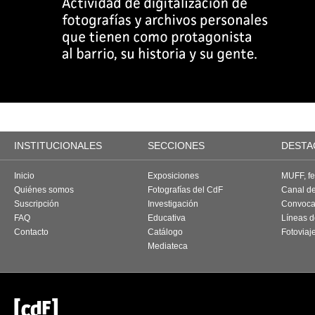
INSTITUCIONALES
SECCIONES
DESTA
Inicio
Exposiciones
MUFF, fes
Quiénes somos
Fotografías del CdF
Canal d
Suscripción
Investigación
Convoca
FAQ
Educativa
Líneas d
Contacto
Catálogo
Fotoviaj
Mediateca