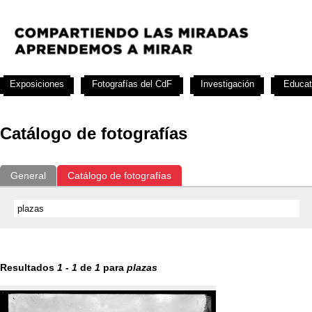
Exposiciones
Fotografías del CdF
Investigación
Educat
Catálogo de fotografías
General
Catálogo de fotografías
Resultados
1
-
1
de
1
para
plazas