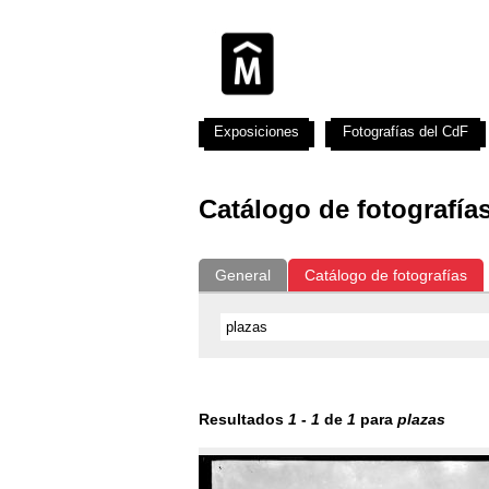
Exposiciones
Fotografías del CdF
Catálogo de fotografía
General
Catálogo de fotografías
Resultados
1
-
1
de
1
para
plazas