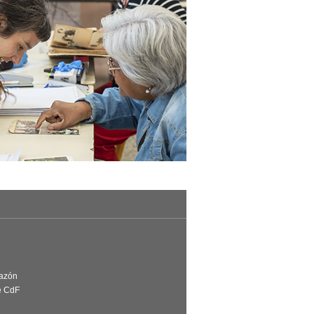
Razón
e CdF