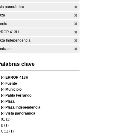
sta panorámica
aza
ente
RROR 413H
aza Independencia
nicipio
alabras clave
(-)
ERROR 413H
(-)
Fuente
(-)
Municipio
(-)
Pablo Ferrando
(-)
Plaza
(-)
Plaza Independencia
(-)
Vista panorámica
01 (1)
B (1)
CCZ (1)