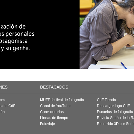
NES
DESTACADOS
nes
MUFF, festival de fotografía
CdF Tienda
as del CdF
Canal de YouTube
Descargar logo CdF
ión
Convocatorias
Escuelas de fotografía
Líneas de tiempo
Revista Sueño de la 
Fotoviaje
Recorrido 3D por Sed
a