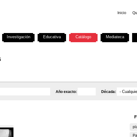
Inicio
Qu
Investigación
Educativa
Catálogo
Mediateca
s
Año exacto:
Década:
F
pl
Pa