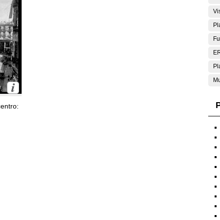
Vi
Pl
Fu
E
Pl
Mu
P
entro: