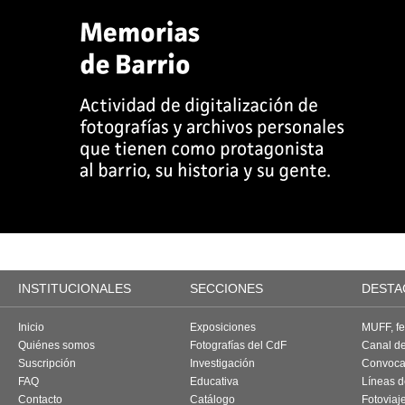
INSTITUCIONALES
SECCIONES
DESTA
Inicio
Exposiciones
MUFF, fes
Quiénes somos
Fotografías del CdF
Canal d
Suscripción
Investigación
Convoca
FAQ
Educativa
Líneas d
Contacto
Catálogo
Fotoviaj