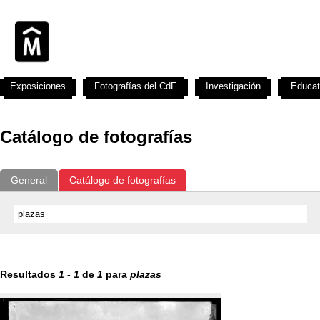
Exposiciones
Fotografías del CdF
Investigación
Educat
Catálogo de fotografías
General
Catálogo de fotografías
Resultados
1
-
1
de
1
para
plazas