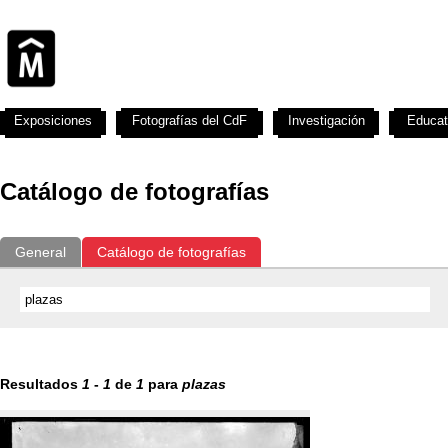
Exposiciones
Fotografías del CdF
Investigación
Educat
Catálogo de fotografías
General
Catálogo de fotografías
Resultados
1
-
1
de
1
para
plazas