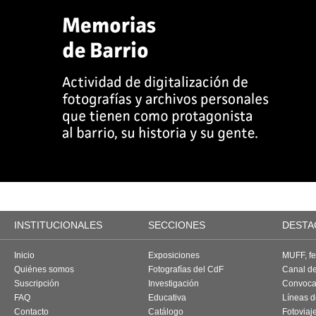
INSTITUCIONALES
SECCIONES
DESTA
Inicio
Exposiciones
MUFF, fes
Quiénes somos
Fotografías del CdF
Canal d
Suscripción
Investigación
Convoca
FAQ
Educativa
Líneas d
Contacto
Catálogo
Fotoviaj