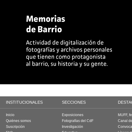
INSTITUCIONALES
SECCIONES
DESTA
Inicio
Exposiciones
MUFF, fes
Quiénes somos
Fotografías del CdF
Canal d
Suscripción
Investigación
Convoca