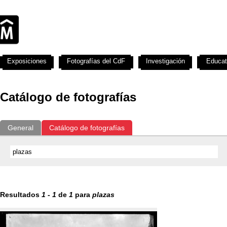
Exposiciones
Fotografías del CdF
Investigación
Educat
Catálogo de fotografías
General
Catálogo de fotografías
Resultados
1
-
1
de
1
para
plazas