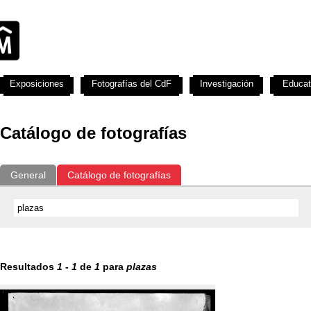
Exposiciones
Fotografías del CdF
Investigación
Educat
Catálogo de fotografías
General
Catálogo de fotografías
Resultados
1
-
1
de
1
para
plazas