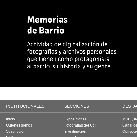
INSTITUCIONALES
SECCIONES
DESTA
Inicio
Exposiciones
MUFF, fes
Quiénes somos
Fotografías del CdF
Canal d
Suscripción
Investigación
Convoca