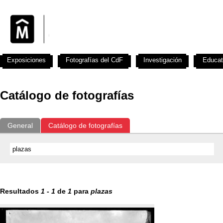
Exposiciones
Fotografías del CdF
Investigación
Educat
Catálogo de fotografías
General
Catálogo de fotografías
Resultados
1
-
1
de
1
para
plazas