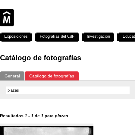
Exposiciones
Fotografías del CdF
Investigación
Educat
Catálogo de fotografías
General
Catálogo de fotografías
Resultados
1
-
1
de
1
para
plazas