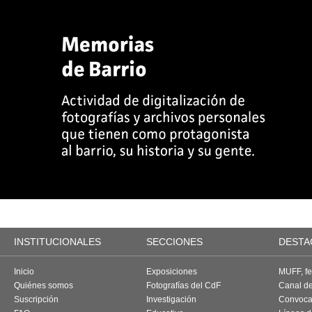
INSTITUCIONALES
SECCIONES
DESTA
Inicio
Exposiciones
MUFF, fes
Quiénes somos
Fotografías del CdF
Canal d
Suscripción
Investigación
Convoca