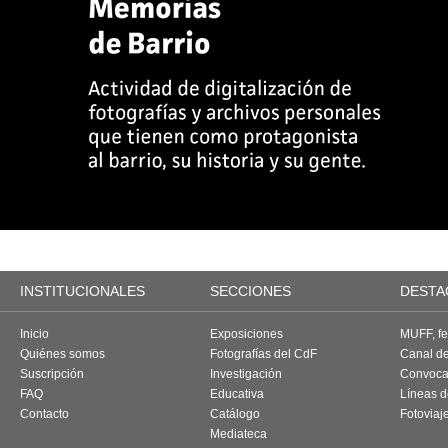
INSTITUCIONALES
SECCIONES
DESTA
Inicio
Exposiciones
MUFF, fes
Quiénes somos
Fotografías del CdF
Canal d
Suscripción
Investigación
Convoca
FAQ
Educativa
Líneas d
Contacto
Catálogo
Fotoviaj
Mediateca