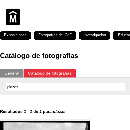
Exposiciones
Fotografías del CdF
Investigación
Educat
Catálogo de fotografías
General
Catálogo de fotografías
Resultados
1
-
1
de
1
para
plazas