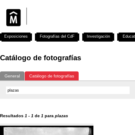
Exposiciones
Fotografías del CdF
Investigación
Educat
Catálogo de fotografías
General
Catálogo de fotografías
Resultados
1
-
1
de
1
para
plazas