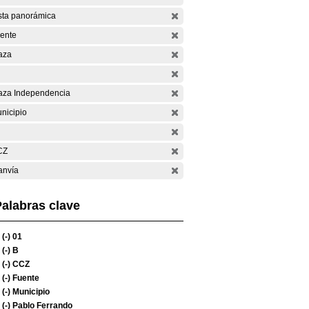
sta panorámica
ente
aza
aza Independencia
nicipio
CZ
anvía
alabras clave
(-)
01
(-)
B
(-)
CCZ
(-)
Fuente
(-)
Municipio
(-)
Pablo Ferrando