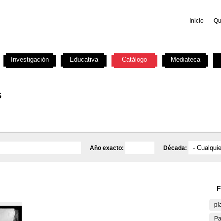
Inicio
Qu
Investigación
Educativa
Catálogo
Mediateca
s
Año exacto:
Década:
F
pl
Pa