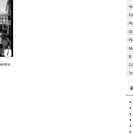
Vi
Fu
Pl
01
Pl
Mu
B
entro:
C
Tr
P