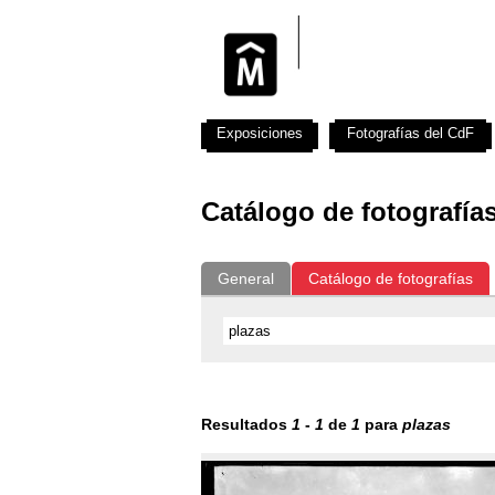
Exposiciones
Fotografías del CdF
Catálogo de fotografía
General
Catálogo de fotografías
Resultados
1
-
1
de
1
para
plazas