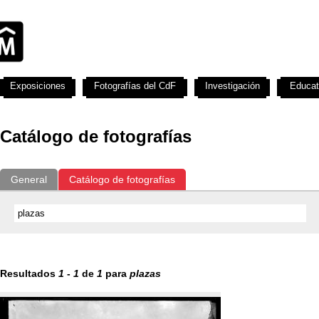
Exposiciones
Fotografías del CdF
Investigación
Educat
Catálogo de fotografías
General
Catálogo de fotografías
Resultados
1
-
1
de
1
para
plazas