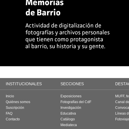
INSTITUCIONALES
SECCIONES
DESTA
Inicio
Exposiciones
MUFF, fes
Quiénes somos
Fotografías del CdF
Canal d
Suscripción
Investigación
Convoca
FAQ
Educativa
Líneas d
Contacto
Catálogo
Fotoviaj
Mediateca