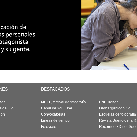
NES
DESTACADOS
nes
MUFF, festival de fotografía
CdF Tienda
as del CdF
Canal de YouTube
Descargar logo CdF
ión
Convocatorias
Escuelas de fotografía
Líneas de tiempo
Revista Sueño de la 
Fotoviaje
Recorrido 3D por Sed
a