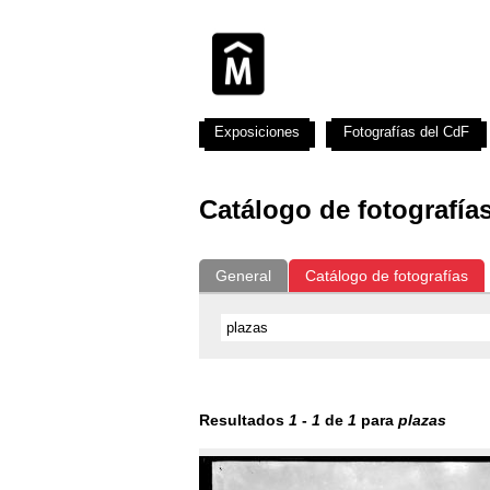
Exposiciones
Fotografías del CdF
Catálogo de fotografía
General
Catálogo de fotografías
Resultados
1
-
1
de
1
para
plazas