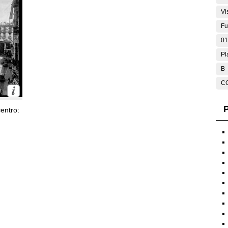
Vi
Fu
01
Pl
B
C
P
entro: