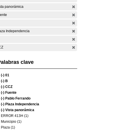
sta panorámica
ente
aza Independencia
CZ
alabras clave
(-)
01
(-)
B
(-)
CCZ
(-)
Fuente
(-)
Pablo Ferrando
(-)
Plaza Independencia
(-)
Vista panorámica
ERROR 413H (1)
Municipio (1)
Plaza (1)