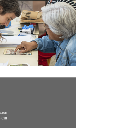
Razón
e CdF