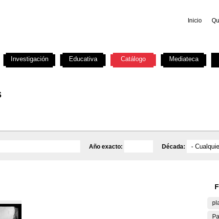
Inicio
Qu
Investigación
Educativa
Catálogo
Mediateca
s
Año exacto:
Década:
F
pl
Pa