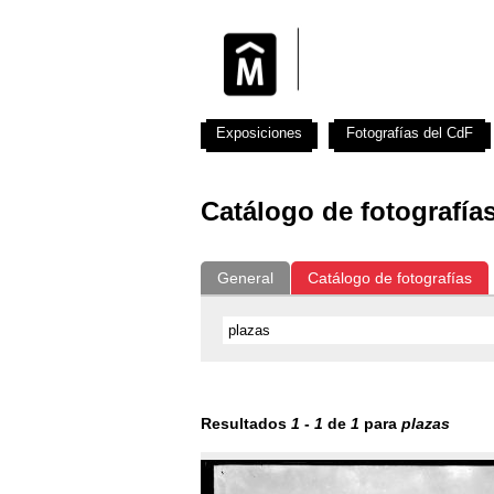
Exposiciones
Fotografías del CdF
Catálogo de fotografía
General
Catálogo de fotografías
Resultados
1
-
1
de
1
para
plazas