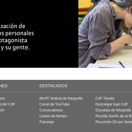
NES
DESTACADOS
nes
MUFF, festival de fotografía
CdF Tienda
as del CdF
Canal de YouTube
Descargar logo CdF
ión
Convocatorias
Escuelas de fotografía
Líneas de tiempo
Revista Sueño de la 
Fotoviaje
Recorrido 3D por Sed
a