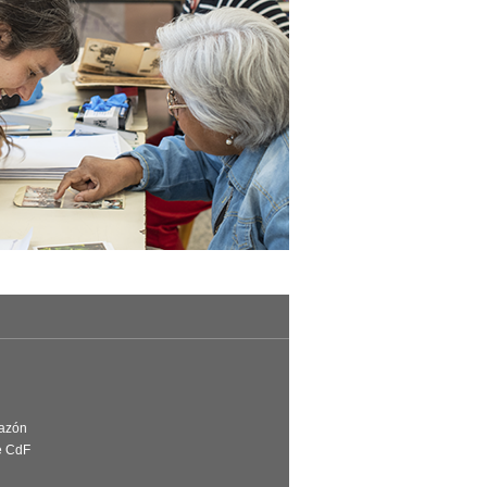
Razón
e CdF