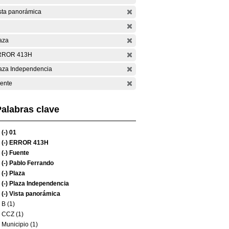
sta panorámica
aza
RROR 413H
aza Independencia
ente
alabras clave
(-)
01
(-)
ERROR 413H
(-)
Fuente
(-)
Pablo Ferrando
(-)
Plaza
(-)
Plaza Independencia
(-)
Vista panorámica
B (1)
CCZ (1)
Municipio (1)