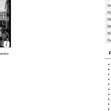
Vi
01
Pl
E
Pl
Fu
P
entro: