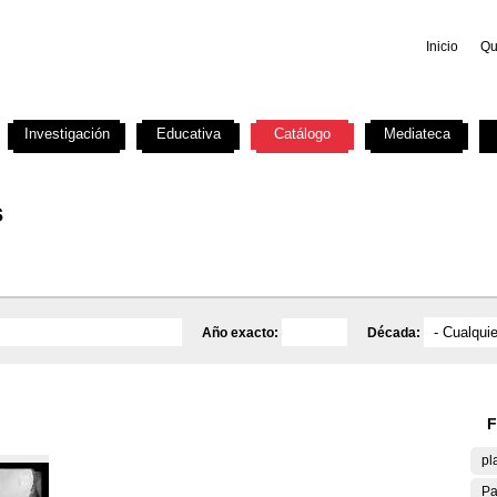
Inicio
Qu
Investigación
Educativa
Catálogo
Mediateca
s
Año exacto:
Década:
F
pl
Pa