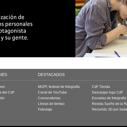
NES
DESTACADOS
nes
MUFF, festival de fotografía
CdF Tienda
as del CdF
Canal de YouTube
Descargar logo CdF
ión
Convocatorias
Escuelas de fotografía
Líneas de tiempo
Revista Sueño de la 
Fotoviaje
Recorrido 3D por Sed
a