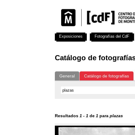
Exposiciones
Fotografías del CdF
Catálogo de fotografía
General
Catálogo de fotografías
Resultados
1
-
1
de
1
para
plazas