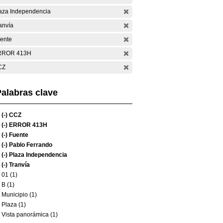
aza Independencia
anvía
ente
RROR 413H
CZ
alabras clave
(-)
CCZ
(-)
ERROR 413H
(-)
Fuente
(-)
Pablo Ferrando
(-)
Plaza Independencia
(-)
Tranvía
01 (1)
B (1)
Municipio (1)
Plaza (1)
Vista panorámica (1)