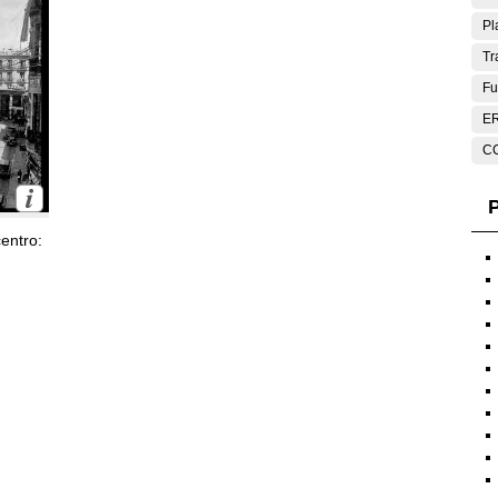
Pl
Tr
Fu
E
C
P
entro: