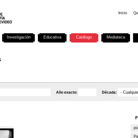
Inicio
Qu
Investigación
Educativa
Catálogo
Mediateca
s
Año exacto:
Década:
F
pl
Pa