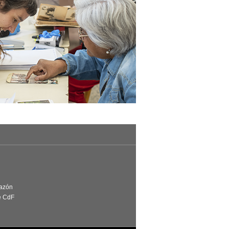
Razón
e CdF