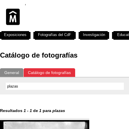
Exposiciones
Fotografías del CdF
Investigación
Educat
Catálogo de fotografías
General
Catálogo de fotografías
Resultados
1
-
1
de
1
para
plazas