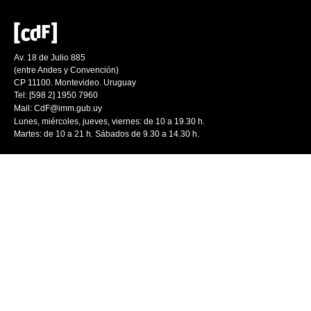
Av. 18 de Julio 885
(entre Andes y Convención)
CP 11100. Montevideo. Uruguay
Tel: [598 2] 1950 7960
Mail:
CdF@imm.gub.uy
Lunes, miércoles, jueves, viernes: de 10 a 19.30 h.
Martes: de 10 a 21 h. Sábados de 9.30 a 14.30 h.