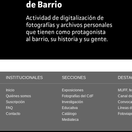
INSTITUCIONALES
SECCIONES
DESTA
Inicio
Exposiciones
MUFF, fes
Quiénes somos
Fotografías del CdF
Canal d
Suscripción
Investigación
Convoca
FAQ
Educativa
Líneas d
Contacto
Catálogo
Fotoviaj
Mediateca