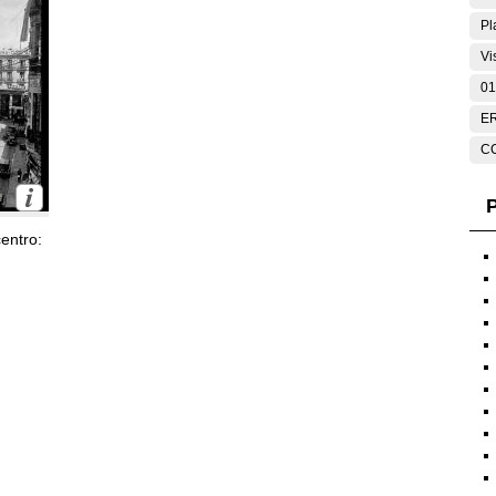
Pl
Vi
01
E
C
P
entro: