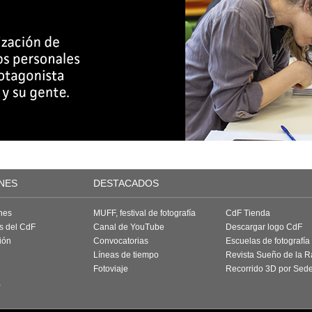
NES
DESTACADOS
nes
MUFF, festival de fotografía
CdF Tienda
as del CdF
Canal de YouTube
Descargar logo CdF
ión
Convocatorias
Escuelas de fotografía
Líneas de tiempo
Revista Sueño de la 
Fotoviaje
Recorrido 3D por Sed
a