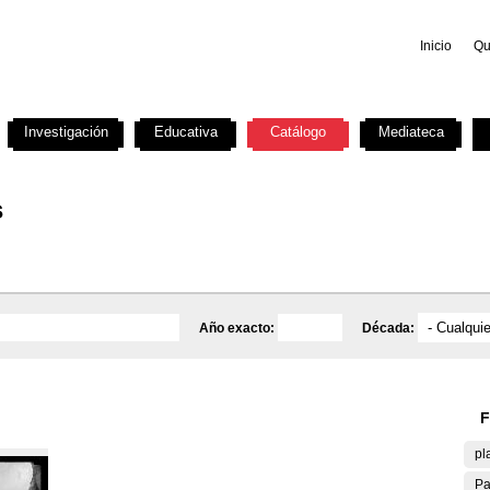
Inicio
Qu
Investigación
Educativa
Catálogo
Mediateca
s
Año exacto:
Década:
F
pl
Pa