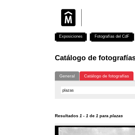
Exposiciones
Fotografías del CdF
Catálogo de fotografía
General
Catálogo de fotografías
Resultados
1
-
1
de
1
para
plazas