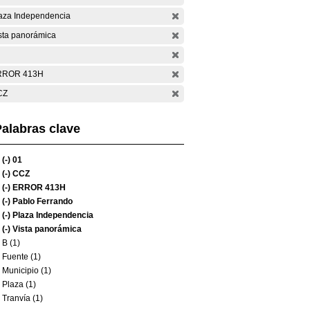
aza Independencia
sta panorámica
RROR 413H
CZ
alabras clave
(-)
01
(-)
CCZ
(-)
ERROR 413H
(-)
Pablo Ferrando
(-)
Plaza Independencia
(-)
Vista panorámica
B (1)
Fuente (1)
Municipio (1)
Plaza (1)
Tranvía (1)