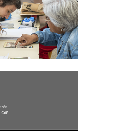
Razón
e CdF