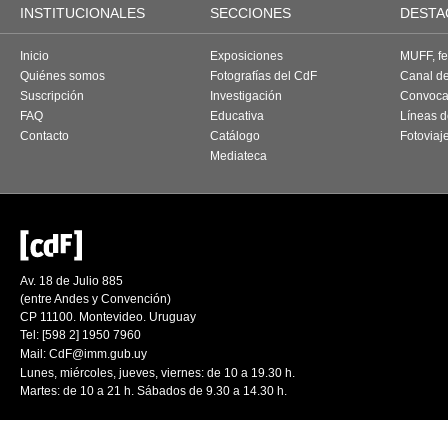
INSTITUCIONALES
SECCIONES
DESTA
Inicio
Exposiciones
MUFF, fes
Quiénes somos
Fotografías del CdF
Canal d
Suscripción
Investigación
Convoca
FAQ
Educativa
Líneas d
Contacto
Catálogo
Fotoviaj
Mediateca
Av. 18 de Julio 885
(entre Andes y Convención)
CP 11100. Montevideo. Uruguay
Tel: [598 2] 1950 7960
Mail:
CdF@imm.gub.uy
Lunes, miércoles, jueves, viernes: de 10 a 19.30 h.
Martes: de 10 a 21 h. Sábados de 9.30 a 14.30 h.