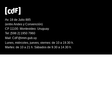
Av. 18 de Julio 885
(entre Andes y Convención)
CP 11100. Montevideo. Uruguay
Tel: [598 2] 1950 7960
Mail:
CdF@imm.gub.uy
Lunes, miércoles, jueves, viernes: de 10 a 19.30 h.
Martes: de 10 a 21 h. Sábados de 9.30 a 14.30 h.