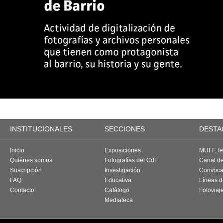
INSTITUCIONALES
SECCIONES
DESTA
Inicio
Exposiciones
MUFF, fes
Quiénes somos
Fotografías del CdF
Canal d
Suscripción
Investigación
Convoca
FAQ
Educativa
Líneas d
Contacto
Catálogo
Fotoviaj
Mediateca