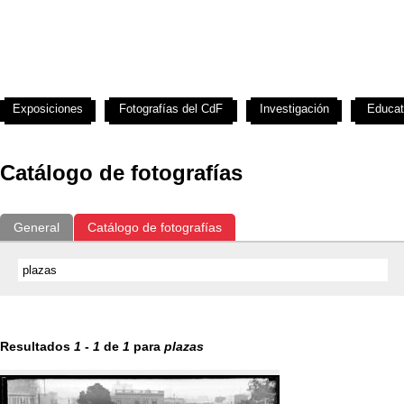
Exposiciones
Fotografías del CdF
Investigación
Educat
Catálogo de fotografías
General
Catálogo de fotografías
Resultados
1
-
1
de
1
para
plazas