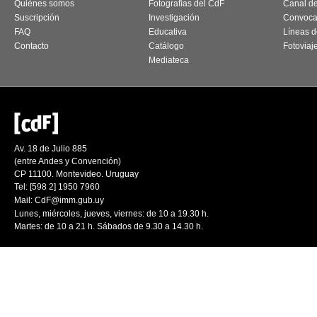
Quiénes somos
Fotografías del CdF
Canal d
Suscripción
Investigación
Convoca
FAQ
Educativa
Líneas d
Contacto
Catálogo
Fotoviaj
Mediateca
Av. 18 de Julio 885
(entre Andes y Convención)
CP 11100. Montevideo. Uruguay
Tel: [598 2] 1950 7960
Mail:
CdF@imm.gub.uy
Lunes, miércoles, jueves, viernes: de 10 a 19.30 h.
Martes: de 10 a 21 h. Sábados de 9.30 a 14.30 h.