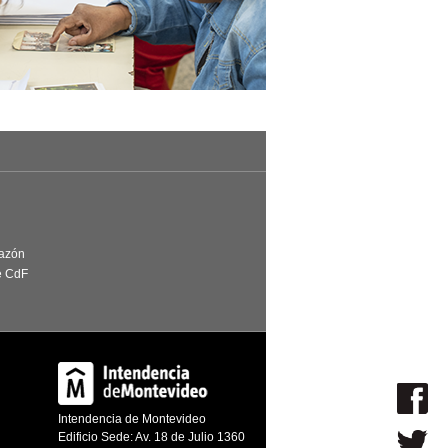
Razón
e CdF
Intendencia de Montevideo
Edificio Sede: Av. 18 de Julio 1360