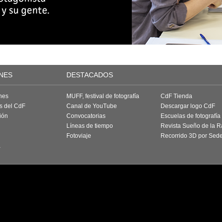
NES
DESTACADOS
nes
MUFF, festival de fotografía
CdF Tienda
as del CdF
Canal de YouTube
Descargar logo CdF
ión
Convocatorias
Escuelas de fotografía
Líneas de tiempo
Revista Sueño de la 
Fotoviaje
Recorrido 3D por Sed
a