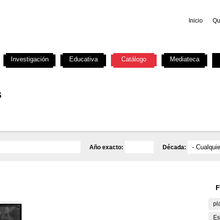
Inicio
Qu
Investigación
Educativa
Catálogo
Mediateca
s
Año exacto:
Década:
F
pl
Es