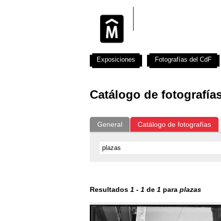
Exposiciones
Fotografías del CdF
Catálogo de fotografía
General
Catálogo de fotografías
Resultados
1
-
1
de
1
para
plazas