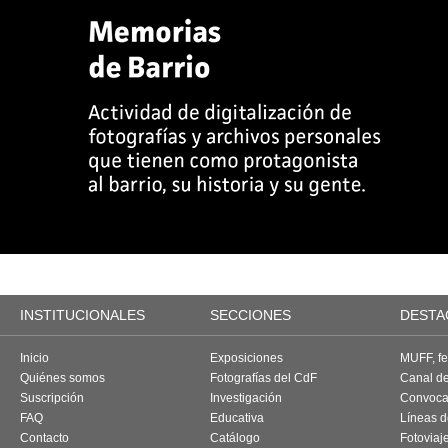
INSTITUCIONALES
SECCIONES
DESTA
Inicio
Exposiciones
MUFF, fes
Quiénes somos
Fotografías del CdF
Canal d
Suscripción
Investigación
Convoca
FAQ
Educativa
Líneas d
Contacto
Catálogo
Fotoviaj