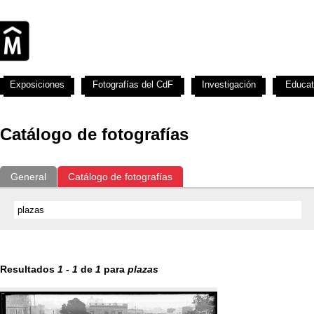
Exposiciones
Fotografías del CdF
Investigación
Educat
Catálogo de fotografías
General
Catálogo de fotografías
Resultados
1
-
1
de
1
para
plazas