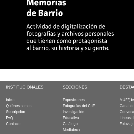
INSTITUCIONALES
SECCIONES
DESTA
Inicio
Exposiciones
MUFF, fes
Quiénes somos
Fotografías del CdF
Canal d
Suscripción
Investigación
Convoca
FAQ
Educativa
Líneas d
Contacto
Catálogo
Fotoviaj
Mediateca