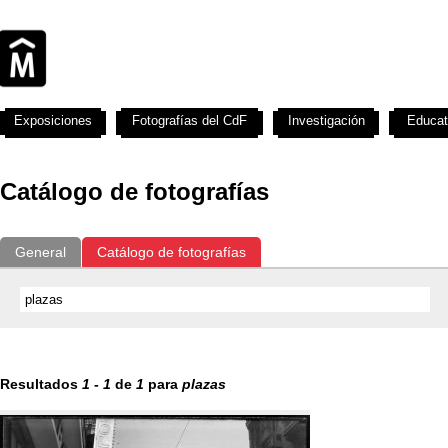
Exposiciones
Fotografías del CdF
Investigación
Educat
Catálogo de fotografías
General
Catálogo de fotografías
Resultados
1
-
1
de
1
para
plazas