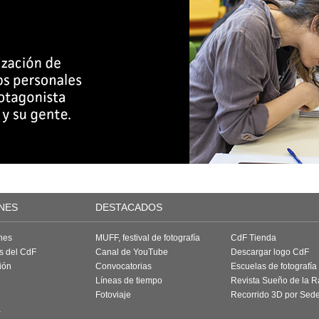
NES
DESTACADOS
nes
MUFF, festival de fotografía
CdF Tienda
as del CdF
Canal de YouTube
Descargar logo CdF
ión
Convocatorias
Escuelas de fotografía
Líneas de tiempo
Revista Sueño de la 
Fotoviaje
Recorrido 3D por Sed
a