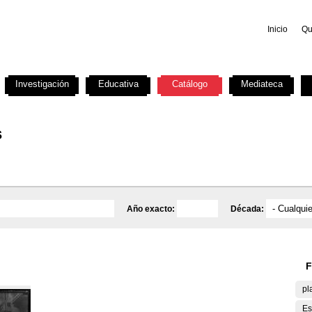
Inicio
Qu
Investigación
Educativa
Catálogo
Mediateca
s
Año exacto:
Década:
F
pl
Es