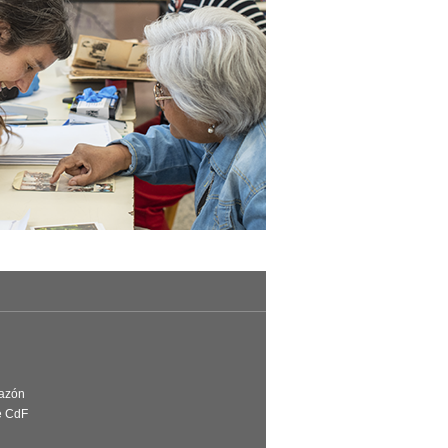
Razón
e CdF