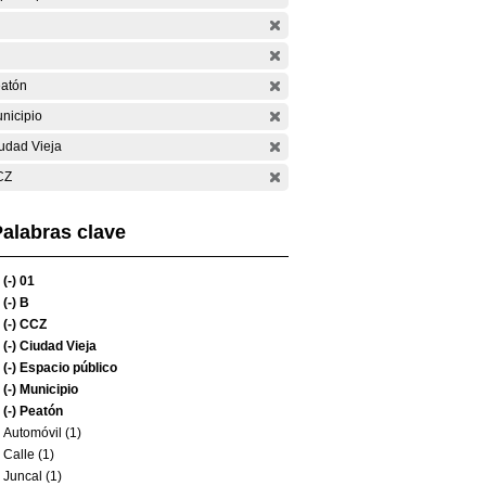
atón
nicipio
udad Vieja
CZ
alabras clave
(-)
01
(-)
B
(-)
CCZ
(-)
Ciudad Vieja
(-)
Espacio público
(-)
Municipio
(-)
Peatón
Automóvil (1)
Calle (1)
Juncal (1)