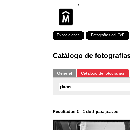
Exposiciones
Fotografías del CdF
Catálogo de fotografía
General
Catálogo de fotografías
Resultados
1
-
1
de
1
para
plazas