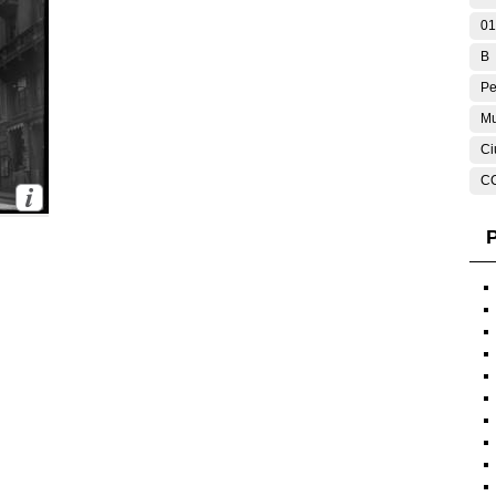
01
B
Pe
Mu
Ci
C
P