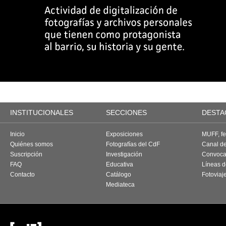
INSTITUCIONALES
SECCIONES
DESTA
Inicio
Exposiciones
MUFF, fes
Quiénes somos
Fotografías del CdF
Canal d
Suscripción
Investigación
Convoca
FAQ
Educativa
Líneas d
Contacto
Catálogo
Fotoviaj
Mediateca