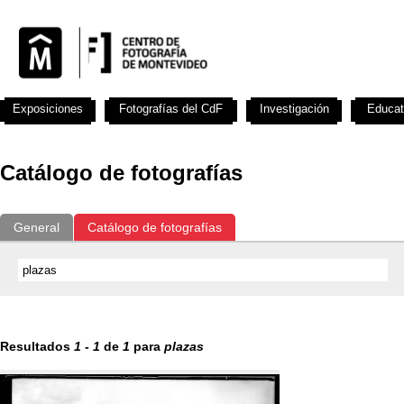
Exposiciones
Fotografías del CdF
Investigación
Educat
Catálogo de fotografías
General
Catálogo de fotografías
Resultados
1
-
1
de
1
para
plazas