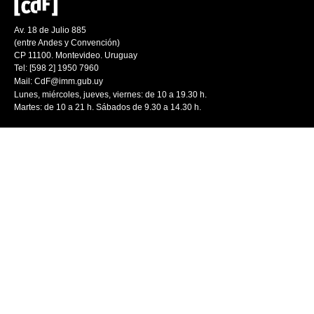
Av. 18 de Julio 885
(entre Andes y Convención)
CP 11100. Montevideo. Uruguay
Tel: [598 2] 1950 7960
Mail:
CdF@imm.gub.uy
Lunes, miércoles, jueves, viernes: de 10 a 19.30 h.
Martes: de 10 a 21 h. Sábados de 9.30 a 14.30 h.